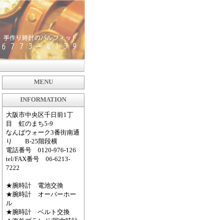
MENU
INFORMATION
大阪市中央区千日前1丁
目 虹のまち5-9
なんばウォーク3番街南通
り B-25階段横
電話番号 0120-976-126
tel/FAX番号 06-6213-
7222
★腕時計 電池交換
★腕時計 オーバーホー
ル
★腕時計 ベルト交換